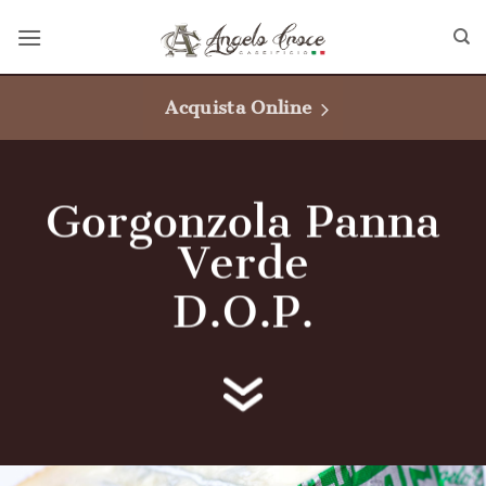
Salta
ai
contenuti
Acquista Online
Gorgonzola Panna
Verde
D.O.P.